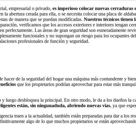
al, empresarial o privado,
es imperioso colocar nuevas cerraduras e
 la abertura creada para ella, o se necesita colocar una placa de aldaba
uestas de manera que se puedan modificadas.
Nuestros técnicos tienen 
eparación, verificamos que los accesos exteriores e interiores tengan c
nen perfectamente. Las áreas de gran seguridad son esmeradamente revis
n plenamente funcionales y no supongan un riesgo para los ocupantes del 
talaciones profesionales de función y seguridad.
de hacer de la seguridad del hogar una máquina más contundente y bien e
neficios
que los propietarios podrían aprovechar para estar más tranquil
o y luego desbloquea la principal. En otro modo, le da a los dueños la ca
ligentes están, sin ningunaduda, abriendo nuevas vias
, ya que espe
gencia traen a la actualidad, también están preparadas para dar a los re
finitivamente algo de lo que muchos propietarios se están aprovechando