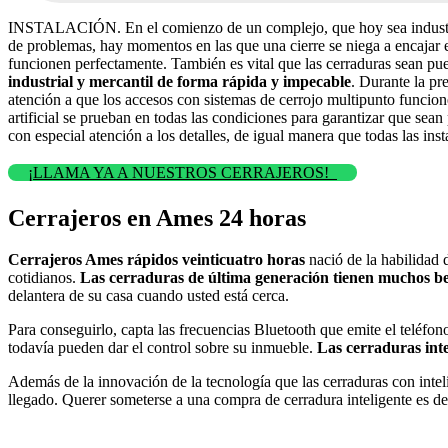
INSTALACIÓN. En el comienzo de un complejo, que hoy sea industri
de problemas, hay momentos en las que una cierre se niega a encajar en
funcionen perfectamente. También es vital que las cerraduras sean p
industrial y mercantil de forma rápida y impecable
. Durante la pr
atención a que los accesos con sistemas de cerrojo multipunto funcio
artificial se prueban en todas las condiciones para garantizar que sea
con especial atención a los detalles, de igual manera que todas las ins
¡LLAMA YA A NUESTROS CERRAJEROS!
Cerrajeros en Ames 24 horas
Cerrajeros Ames rápidos veinticuatro horas
nació de la habilidad 
cotidianos.
Las cerraduras de última generación tienen muchos be
delantera de su casa cuando usted está cerca.
Para conseguirlo, capta las frecuencias Bluetooth que emite el teléfon
todavía pueden dar el control sobre su inmueble.
Las cerraduras inte
Además de la innovación de la tecnología que las cerraduras con inteli
llegado. Querer someterse a una compra de cerradura inteligente es de