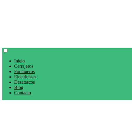
Inicio
Cerrajeros
Fontaneros
Electricistas
Desatascos
Blog
Contacto