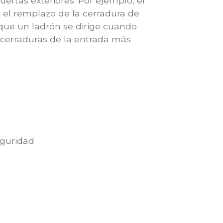
rtas exteriores. Por ejemplo, el
a el remplazo de la cerradura de
a que un ladrón se dirige cuando
s cerraduras de la entrada más
eguridad