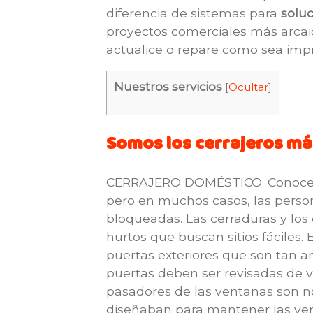
diferencia de sistemas para
solu
proyectos comerciales más arcaic
actualice o repare como sea impr
Nuestros servicios
[
Ocultar
]
Somos los cerrajeros má
CERRAJERO DOMÉSTICO. Conocer q
pero en muchos casos, las perso
bloqueadas. Las cerraduras y los
hurtos que buscan sitios fáciles
puertas exteriores que son tan an
puertas deben ser revisadas de v
pasadores de las ventanas son n
diseñaban para mantener las ven