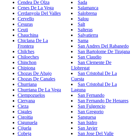
Cendea De Olza
Sada
Cenes De La Vega
Salamanca
Cerdanyola Del Valles
Salobrena
Cervello
Salou
Cesuras
Salt
Ceuti
Salteras
Chauchina
Salvatierra
Chiclana De La
Sama
Frontera
San Andres Del Rabanedo
Chilches
San Bartolome De Tirajana
Chiloeches
San Claudio
Chinchon
San Clemente De
Chipiona
Llobregat
Chozas De Abajo
San Cristobal De La
Chozas De Canales
Cuesta
Churriana
San Cristobal De La
Churriana De La Vega
Laguna
Ciempozuelos
San Fernando
Ciervana
San Fernando De Henares
Cieza
San Fulgencio
Cigales
San Gregorio
Cigoitia
Sanguesa
Cigunuela
San Isidro
Cijuela
San Javier
Cobeja
San Jose Del Valle