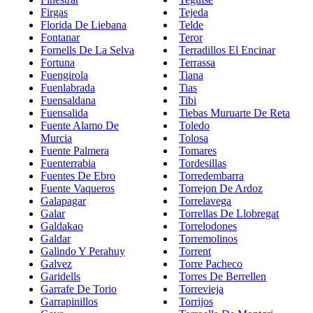
Firgas
Tejeda
Florida De Liebana
Telde
Fontanar
Teror
Fornells De La Selva
Terradillos El Encinar
Fortuna
Terrassa
Fuengirola
Tiana
Fuenlabrada
Tias
Fuensaldana
Tibi
Fuensalida
Tiebas Muruarte De Reta
Fuente Alamo De
Toledo
Murcia
Tolosa
Fuente Palmera
Tomares
Fuenterrabia
Tordesillas
Fuentes De Ebro
Torredembarra
Fuente Vaqueros
Torrejon De Ardoz
Galapagar
Torrelavega
Galar
Torrellas De Llobregat
Galdakao
Torrelodones
Galdar
Torremolinos
Galindo Y Perahuy
Torrent
Galvez
Torre Pacheco
Garidells
Torres De Berrellen
Garrafe De Torio
Torrevieja
Garrapinillos
Torrijos