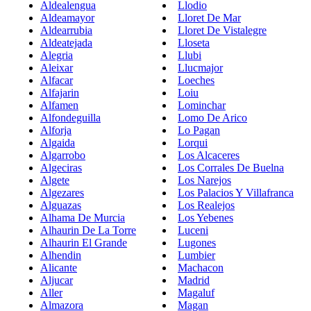
Aldealengua
Llodio
Aldeamayor
Lloret De Mar
Aldearrubia
Lloret De Vistalegre
Aldeatejada
Lloseta
Alegria
Llubi
Aleixar
Llucmajor
Alfacar
Loeches
Alfajarin
Loiu
Alfamen
Lominchar
Alfondeguilla
Lomo De Arico
Alforja
Lo Pagan
Algaida
Lorqui
Algarrobo
Los Alcaceres
Algeciras
Los Corrales De Buelna
Algete
Los Narejos
Algezares
Los Palacios Y Villafranca
Alguazas
Los Realejos
Alhama De Murcia
Los Yebenes
Alhaurin De La Torre
Luceni
Alhaurin El Grande
Lugones
Alhendin
Lumbier
Alicante
Machacon
Aljucar
Madrid
Aller
Magaluf
Almazora
Magan