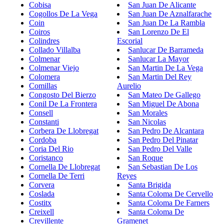
Cobisa
San Juan De Alicante
Cogollos De La Vega
San Juan De Aznalfarache
Coin
San Juan De La Rambla
Coiros
San Lorenzo De El
Colindres
Escorial
Collado Villalba
Sanlucar De Barrameda
Colmenar
Sanlucar La Mayor
Colmenar Viejo
San Martin De La Vega
Colomera
San Martin Del Rey
Comillas
Aurelio
Congosto Del Bierzo
San Mateo De Gallego
Conil De La Frontera
San Miguel De Abona
Consell
San Morales
Constanti
San Nicolas
Corbera De Llobregat
San Pedro De Alcantara
Cordoba
San Pedro Del Pinatar
Coria Del Rio
San Pedro Del Valle
Coristanco
San Roque
Cornella De Llobregat
San Sebastian De Los
Cornella De Terri
Reyes
Corvera
Santa Brigida
Coslada
Santa Coloma De Cervello
Costitx
Santa Coloma De Farners
Creixell
Santa Coloma De
Crevillente
Gramenet