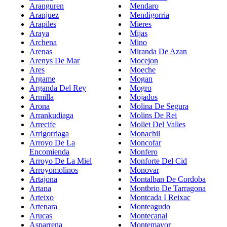
Aranguren
Mendaro
Aranjuez
Mendigorria
Arapiles
Mieres
Araya
Mijas
Archena
Mino
Arenas
Miranda De Azan
Arenys De Mar
Mocejon
Ares
Moeche
Argame
Mogan
Arganda Del Rey
Mogro
Armilla
Mojados
Arona
Molina De Segura
Arrankudiaga
Molins De Rei
Arrecife
Mollet Del Valles
Arrigorriaga
Monachil
Arroyo De La
Moncofar
Encomienda
Monfero
Arroyo De La Miel
Monforte Del Cid
Arroyomolinos
Monovar
Artajona
Montalban De Cordoba
Artana
Montbrio De Tarragona
Arteixo
Montcada I Reixac
Artenara
Monteagudo
Arucas
Montecanal
Asparrena
Montemayor