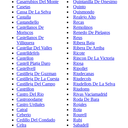
Casarrubios Del Monte
Quintanilla De Onesimo
Casetas
Quinto
Cassa De La Selva
Quismondo
Castalla
Realejo Alto
Castandiello
Recas
Castellanos De
Remolinos
Moriscos
Renedo De Pielagos
Castellanos De
Reus
Villiquera
Ribera Baja
Castellar Del Valles
Ribera De Arriba
Castelldefels
Ricote
Castellon
Rincon De La Victoria
Castell Platja Daro
Riosa
Castellvell
Ripollet
Castilleja De Guzman
Riudecanas
Castilleja De La Cuesta
Riudecols
Castilleja Del Campo
Riudellots De La Selva
Castrillon
Riudoms
Castro Del Rio
Rivas Vaciamadrid
Castropodame
Roda De Bara
Castro Urdiales
Rojales
Catral
Rota
Ceberio
Rourell
Cedillo Del Condado
Rubi
Celra
Sabadell