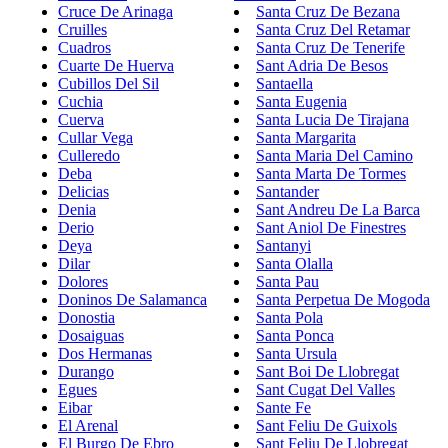
Cruce De Arinaga
Santa Cruz De Bezana
Cruilles
Santa Cruz Del Retamar
Cuadros
Santa Cruz De Tenerife
Cuarte De Huerva
Sant Adria De Besos
Cubillos Del Sil
Santaella
Cuchia
Santa Eugenia
Cuerva
Santa Lucia De Tirajana
Cullar Vega
Santa Margarita
Culleredo
Santa Maria Del Camino
Deba
Santa Marta De Tormes
Delicias
Santander
Denia
Sant Andreu De La Barca
Derio
Sant Aniol De Finestres
Deya
Santanyi
Dilar
Santa Olalla
Dolores
Santa Pau
Doninos De Salamanca
Santa Perpetua De Mogoda
Donostia
Santa Pola
Dosaiguas
Santa Ponca
Dos Hermanas
Santa Ursula
Durango
Sant Boi De Llobregat
Egues
Sant Cugat Del Valles
Eibar
Sante Fe
El Arenal
Sant Feliu De Guixols
El Burgo De Ebro
Sant Feliu De Llobregat