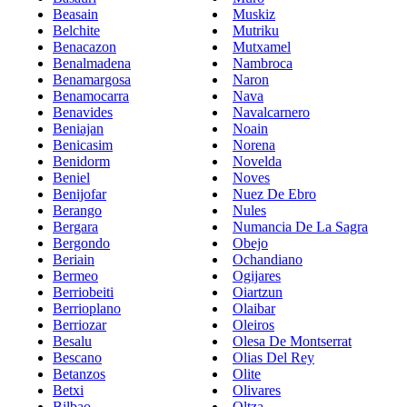
Beasain
Muskiz
Belchite
Mutriku
Benacazon
Mutxamel
Benalmadena
Nambroca
Benamargosa
Naron
Benamocarra
Nava
Benavides
Navalcarnero
Beniajan
Noain
Benicasim
Norena
Benidorm
Novelda
Beniel
Noves
Benijofar
Nuez De Ebro
Berango
Nules
Bergara
Numancia De La Sagra
Bergondo
Obejo
Beriain
Ochandiano
Bermeo
Ogijares
Berriobeiti
Oiartzun
Berrioplano
Olaibar
Berriozar
Oleiros
Besalu
Olesa De Montserrat
Bescano
Olias Del Rey
Betanzos
Olite
Betxi
Olivares
Bilbao
Oltza