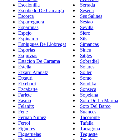
Escalonilla
Serrada
Escobedo De Camargo
Sesena
Escorca
Ses Salines
Esparreguera
Sestao
Espartinas
Sevilla
Espejo
Siero
Espinardo
Sils
Esplugues De Llobregat
Simancas
Esporlas
Sineu
Esquivias
Sitges
Estacion De Cartama
Sobradiel
Estella
Solares
Etxarri Aranatz
Soller
Etxauri
Somo
Etxebarri
Sondika
Ezcabarte
Sonseca
Farlete
Sopelana
Fasnia
Soto De La Marina
Felanitx
Soto Del Barco
Fene
Suances
Fernan Nunez
Tacoronte
Ferrol
Tafalla
Figueres
Tarragona
Figueruelas
Tegueste
Finestrat
Teguise