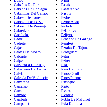
Busot
Parla
Cabañas De Ebro
Pasaia
Cabañas De La Sagra
Pasai Antxo
Cabanillas Del Campo
Pastriz
Cabezo De Torres
Pedrena
Cabezon De La Sal
Pedro Abad
Cabezon De Pisuerga
Pedrola
Cabrerizos
Pelabravo
Cacabelos
Peligros
Cadiz
Penaflor De Gallego
Cadrete
Perafort
Cajar
Perales De Tajuna
Caldes De Montbui
Perdiguera
Calonge
Petra
Calpe
Petrer
Calvarrasa De Abajo
Pilas
Calvarrasa De Arriba
Pina De Ebro
Calvia
Pinos Genil
Calzada De Valdunciel
Pinos Puente
Camarena
Pinseque
Camargo
Pinto
Camas
Pizarra
Cambre
Plentzia
Cambrils
Pobla De Mafumet
Campanet
Pola De Lena