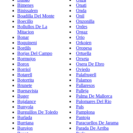
Bimenes
Onati
Binissalem
Onda
Boadilla Del Monte
Onil
Boecillo
Onzonilla
Bollullos De La
Ordes
Mitacion
Orgaz
Bonar
Orio
Boquineni
Orkoien
Bordils
Oropesa
Borjas Del Campo
Ortuella
Bormujos
Orxeta
Borox
Osera De Ebro
Borriol
Oviedo
Botarell
Palafrugell
Botorrita
Palamos
Brunete
Pallaresos
Buenavista
Palleja
Buger
Palma De Mallorca
Bujalance
Palomares Del Rio
Bunyola
Pals
Burguillos De Toledo
Pamplona
Burlada
Pantoja
Burriana
Paracuellos De Jarama
Burujon
Parada De Arriba