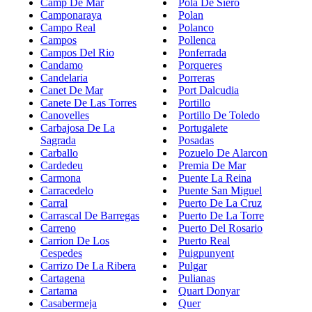
Camp De Mar
Pola De Siero
Camponaraya
Polan
Campo Real
Polanco
Campos
Pollenca
Campos Del Rio
Ponferrada
Candamo
Porqueres
Candelaria
Porreras
Canet De Mar
Port Dalcudia
Canete De Las Torres
Portillo
Canovelles
Portillo De Toledo
Carbajosa De La
Portugalete
Sagrada
Posadas
Carballo
Pozuelo De Alarcon
Cardedeu
Premia De Mar
Carmona
Puente La Reina
Carracedelo
Puente San Miguel
Carral
Puerto De La Cruz
Carrascal De Barregas
Puerto De La Torre
Carreno
Puerto Del Rosario
Carrion De Los
Puerto Real
Cespedes
Puigpunyent
Carrizo De La Ribera
Pulgar
Cartagena
Pulianas
Cartama
Quart Donyar
Casabermeja
Quer