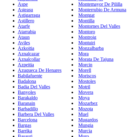
Aspe
Montemayor De Pililla
Asteasu
Monterrubio De Armuna
Astigarraga
Montgat
Astillero
Montilla
Atarfe
Montornes Del Valles
Atarrabia
Montoro
Ataun
Montroig
Aviles
Montuiri
Azkoitia
Monzalbarba
Aznalcazar
Mora
Aznalcollar
Morata De Tajuna
Azpeitia
Morcin
Azuqueca De Henares
Morell
Babilafuente
Moriscos
Badalona
Mostoles
Badia Del Valles
Motril
Banyoles
Movera
Barakaldo
Moya
Baranain
Mozarbez
Barbadillo
Mozota
Barbera Del Valles
Muel
Barcelona
Mugardos
Bargas
Mungia
Barrika
Murcia
Basauri
Muro