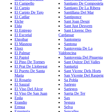
El Campello
Santiago De Compostela
El Carpio
Santiago De La Ribera
El Carpio De Tajo
Santillana Del Mar
El Catllar
Santiponce
Elche
Sant Joan Despi
Elda
Sant Just Desvern
El Entrego
Sant Llorenc Des
El Escorial
Cardassar
Elgoibar
Santomera
El Masnou
Santona
Elorz
Santovenia De La
El Palmar
Valdoncina
El Papiol
Santovenia Del Pisuerga
El Pino De Tormes
Sant Quirze Del Valles
El Prat De Llobregat
Santurtzi
El Puerto De Santa
Sant Vicenc Dels Horts
Maria
San Vicente Del Raspeig
El Rosario
Sa Pobla
El Sauzal
Sariego
El Viso Del Alcor
Sariegos
El Viso De San Juan
Sarria De Ter
Epila
Sax
Erandio
Segura
Ermua
Selva
Errenteria
Sencelles