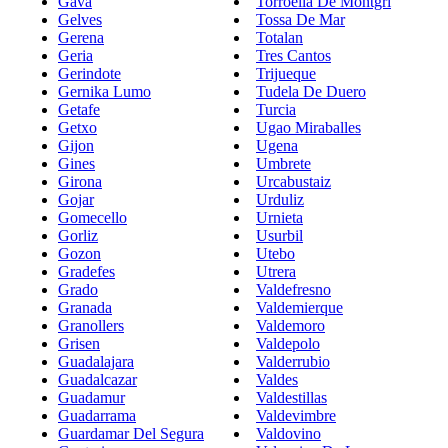
Gava
Torroella De Montgri
Gelves
Tossa De Mar
Gerena
Totalan
Geria
Tres Cantos
Gerindote
Trijueque
Gernika Lumo
Tudela De Duero
Getafe
Turcia
Getxo
Ugao Miraballes
Gijon
Ugena
Gines
Umbrete
Girona
Urcabustaiz
Gojar
Urduliz
Gomecello
Urnieta
Gorliz
Usurbil
Gozon
Utebo
Gradefes
Utrera
Grado
Valdefresno
Granada
Valdemierque
Granollers
Valdemoro
Grisen
Valdepolo
Guadalajara
Valderrubio
Guadalcazar
Valdes
Guadamur
Valdestillas
Guadarrama
Valdevimbre
Guardamar Del Segura
Valdovino