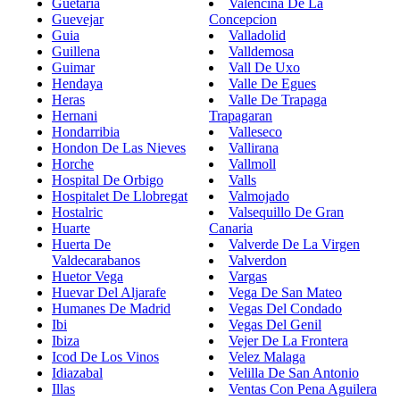
Guetaria
Valencina De La
Guevejar
Concepcion
Guia
Valladolid
Guillena
Valldemosa
Guimar
Vall De Uxo
Hendaya
Valle De Egues
Heras
Valle De Trapaga
Hernani
Trapagaran
Hondarribia
Valleseco
Hondon De Las Nieves
Vallirana
Horche
Vallmoll
Hospital De Orbigo
Valls
Hospitalet De Llobregat
Valmojado
Hostalric
Valsequillo De Gran
Huarte
Canaria
Huerta De
Valverde De La Virgen
Valdecarabanos
Valverdon
Huetor Vega
Vargas
Huevar Del Aljarafe
Vega De San Mateo
Humanes De Madrid
Vegas Del Condado
Ibi
Vegas Del Genil
Ibiza
Vejer De La Frontera
Icod De Los Vinos
Velez Malaga
Idiazabal
Velilla De San Antonio
Illas
Ventas Con Pena Aguilera