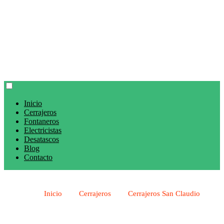
Inicio
Cerrajeros
Fontaneros
Electricistas
Desatascos
Blog
Contacto
Inicio
Cerrajeros
Cerrajeros San Claudio