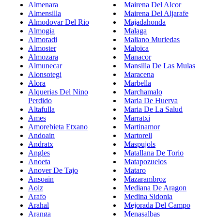
Almenara
Mairena Del Alcor
Almensilla
Mairena Del Aljarafe
Almodovar Del Rio
Majadahonda
Almogia
Malaga
Almoradi
Maliano Muriedas
Almoster
Malpica
Almozara
Manacor
Almunecar
Mansilla De Las Mulas
Alonsotegi
Maracena
Alora
Marbella
Alquerias Del Nino
Marchamalo
Perdido
Maria De Huerva
Altafulla
Maria De La Salud
Ames
Marratxi
Amorebieta Etxano
Martinamor
Andoain
Martorell
Andratx
Maspujols
Angles
Matallana De Torio
Anoeta
Matapozuelos
Anover De Tajo
Mataro
Ansoain
Mazarambroz
Aoiz
Mediana De Aragon
Arafo
Medina Sidonia
Arahal
Mejorada Del Campo
Aranga
Menasalbas