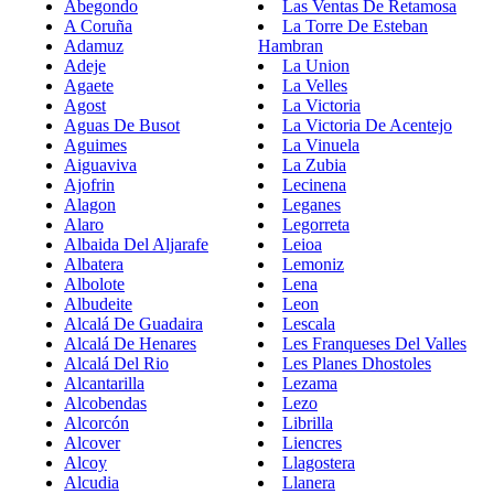
Abegondo
Las Ventas De Retamosa
A Coruña
La Torre De Esteban
Adamuz
Hambran
Adeje
La Union
Agaete
La Velles
Agost
La Victoria
Aguas De Busot
La Victoria De Acentejo
Aguimes
La Vinuela
Aiguaviva
La Zubia
Ajofrin
Lecinena
Alagon
Leganes
Alaro
Legorreta
Albaida Del Aljarafe
Leioa
Albatera
Lemoniz
Albolote
Lena
Albudeite
Leon
Alcalá De Guadaira
Lescala
Alcalá De Henares
Les Franqueses Del Valles
Alcalá Del Rio
Les Planes Dhostoles
Alcantarilla
Lezama
Alcobendas
Lezo
Alcorcón
Librilla
Alcover
Liencres
Alcoy
Llagostera
Alcudia
Llanera