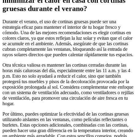
minimizar el calor en casa con cortinas
gruesas durante el verano?
Durante el verano, el uso de cortinas gruesas puede ser una
estrategia eficaz para mantener el interior de tu hogar fresco y
cómodo. Una de las mejores recomendaciones es elegir cortinas en
colores claros, ya que estos reflejan la luz solar y evitan que el calor
se acumule en el ambiente. Además, asegúrate de que las cortinas
cubran completamente las ventanas, bloqueando así la entrada de
rayos solares directos que pueden calentar rápidamente tus espacios.
Otra técnica valiosa es mantener las cortinas cerradas durante las
horas más calurosas del día, especialmente entre las 11 a.m. y las 4
p.m. Esto no solo ayudará a reducir el calor, sino que también
protegerá tus muebles y pisos de la decoloración provocada por la
exposición prolongada al sol. Considera complementar este enfoque
con un sistema de ventilación adecuado, como ventiladores o rejillas
de ventilación, para promover una circulación de aire fresca en tu
hogar.
Por último, puedes optimizar la efectividad de las cortinas gruesas
utilizando aislantes en las ventanas, como películas reflectantes o
burletes. Estas opciones adicionales, combinadas con las cortinas,
pueden hacer una gran diferencia en la temperatura interior, creando
un ambiente más agradable. Con estos sencillos consejos, podrás