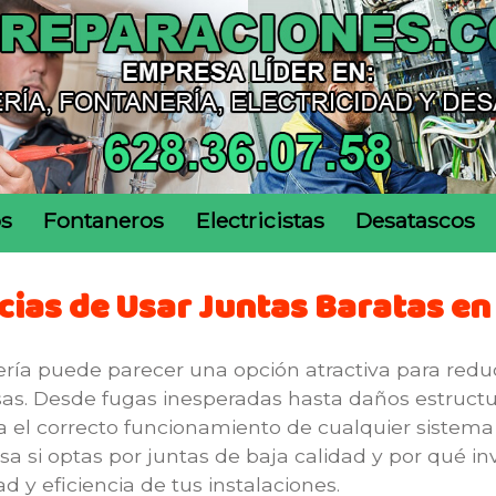
os
Fontaneros
Electricistas
Desatascos
ias de Usar Juntas Baratas en
ería puede parecer una opción atractiva para redu
as. Desde fugas inesperadas hasta daños estructur
l correcto funcionamiento de cualquier sistema de
 si optas por juntas de baja calidad y por qué in
d y eficiencia de tus instalaciones.