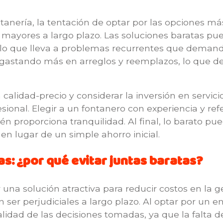
ntanería, la tentación de optar por las opciones m
s mayores a largo plazo. Las soluciones baratas p
 lo que lleva a problemas recurrentes que demand
 gastando más en arreglos y reemplazos, lo que desv
n calidad-precio y considerar la inversión en servic
sional. Elegir a un fontanero con experiencia y ref
n proporciona tranquilidad. Al final, lo barato pu
a en lugar de un simple ahorro inicial.
: ¿por qué evitar juntas baratas?
una solución atractiva para reducir costos en la g
er perjudiciales a largo plazo. Al optar por un e
idad de las decisiones tomadas, ya que la falta d