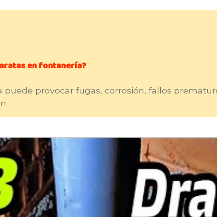
baratas en fontanería?
 puede provocar fugas, corrosión, fallos prematuro
n.