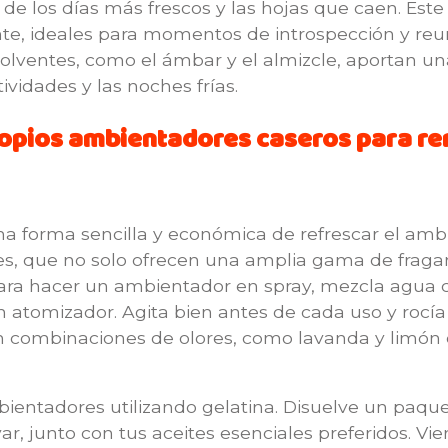
z de los días más frescos y las hojas que caen. Es
te, ideales para momentos de introspección y reu
volventes, como el ámbar y el almizcle, aportan un
tividades y las noches frías.
opios ambientadores caseros para re
a forma sencilla y económica de refrescar el amb
ales, que no solo ofrecen una amplia gama de fraga
ara hacer un ambientador en spray, mezcla agua c
on atomizador. Agita bien antes de cada uso y rocí
combinaciones de olores, como lavanda y limón o
bientadores utilizando gelatina. Disuelve un paque
r, junto con tus aceites esenciales preferidos. Vi