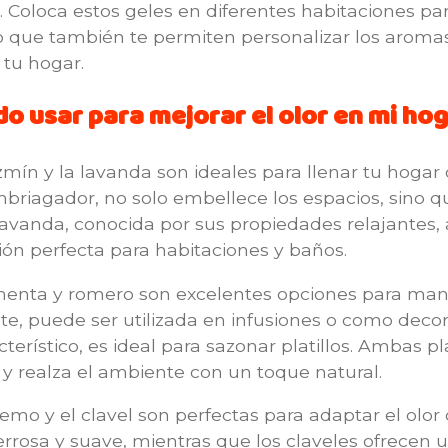
n. Coloca estos geles en diferentes habitaciones pa
no que también te permiten personalizar los aroma
tu hogar.
do usar para mejorar el olor en mi h
zmín y la lavanda son ideales para llenar tu hogar 
mbriagador, no solo embellece los espacios, sino
 lavanda, conocida por sus propiedades relajantes
ción perfecta para habitaciones y baños.
e menta y romero son excelentes opciones para m
nte, puede ser utilizada en infusiones o como decor
rístico, es ideal para sazonar platillos. Ambas p
 y realza el ambiente con un toque natural.
temo y el clavel son perfectas para adaptar el olor
errosa y suave, mientras que los claveles ofrecen