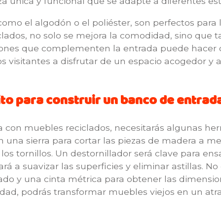
a única y funcional que se adapte a diferentes esti
 como el algodón o el poliéster, son perfectos para 
clados, no solo se mejora la comodidad, sino que 
patrones que complementen la entrada puede hacer 
os visitantes a disfrutar de un espacio acogedor
to para construir un banco de entrad
a con muebles reciclados, necesitarás algunas he
on una sierra para cortar las piezas de madera a m
los tornillos. Un destornillador será clave para en
ará a suavizar las superficies y eliminar astillas. N
ado y una cinta métrica para obtener las dimensio
idad, podrás transformar muebles viejos en un atr