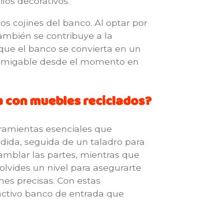
los decorativos.
los cojines del banco. Al optar por
también se contribuye a la
que el banco se convierta en un
 y amigable desde el momento en
a con muebles reciclados?
rramientas esenciales que
edida, seguida de un taladro para
samblar las partes, mientras que
o olvides un nivel para asegurarte
nes precisas. Con estas
activo banco de entrada que