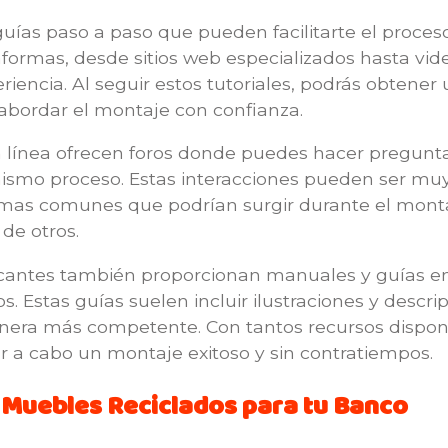
 guías paso a paso que pueden facilitarte el proce
taformas, desde sitios web especializados hasta v
encia. Al seguir estos tutoriales, podrás obtener
 abordar el montaje con confianza.
nea ofrecen foros donde puedes hacer preguntas 
smo proceso. Estas interacciones pueden ser muy 
emas comunes que podrían surgir durante el monta
 de otros.
icantes también proporcionan manuales y guías en
 Estas guías suelen incluir ilustraciones y descrip
era más competente. Con tantos recursos disponibl
r a cabo un montaje exitoso y sin contratiempos.
Muebles Reciclados para tu Banco