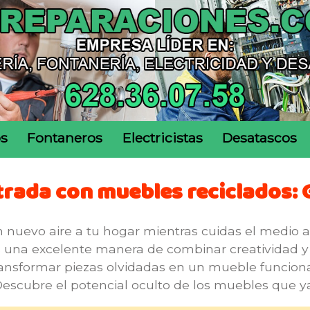
os
Fontaneros
Electricistas
Desatascos
rada con muebles reciclados: 
 nuevo aire a tu hogar mientras cuidas el medio
una excelente manera de combinar creatividad y so
nsformar piezas olvidadas en un mueble funcional
. ¡Descubre el potencial oculto de los muebles que y