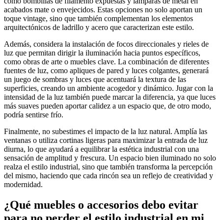
como bombillas de filamento expuestas y lámparas de metal en
acabados mate o envejecidos. Estas opciones no solo aportan un
toque vintage, sino que también complementan los elementos
arquitectónicos de ladrillo y acero que caracterizan este estilo.
Además, considera la instalación de focos direccionales y rieles de
luz que permitan dirigir la iluminación hacia puntos específicos,
como obras de arte o muebles clave. La combinación de diferentes
fuentes de luz, como apliques de pared y luces colgantes, generará
un juego de sombras y luces que acentuará la textura de las
superficies, creando un ambiente acogedor y dinámico. Jugar con la
intensidad de la luz también puede marcar la diferencia, ya que luces
más suaves pueden aportar calidez a un espacio que, de otro modo,
podría sentirse frío.
Finalmente, no subestimes el impacto de la luz natural. Amplía las
ventanas o utiliza cortinas ligeras para maximizar la entrada de luz
diurna, lo que ayudará a equilibrar la estética industrial con una
sensación de amplitud y frescura. Un espacio bien iluminado no solo
realza el estilo industrial, sino que también transforma la percepción
del mismo, haciendo que cada rincón sea un reflejo de creatividad y
modernidad.
¿Qué muebles o accesorios debo evitar
para no perder el estilo industrial en mi